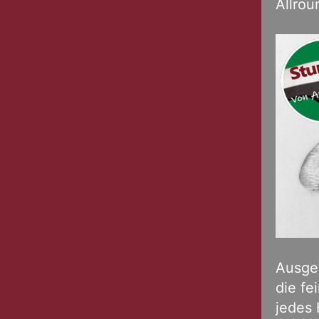
Allro
Ausgel
die fe
jedes 