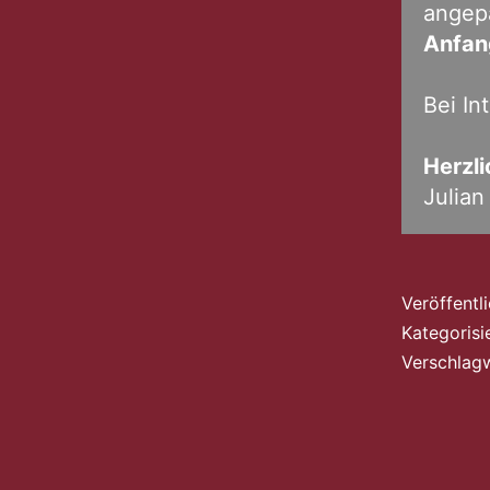
angepa
Anfan
Bei In
Herzli
Julian
Veröffentl
Kategorisi
Verschlag