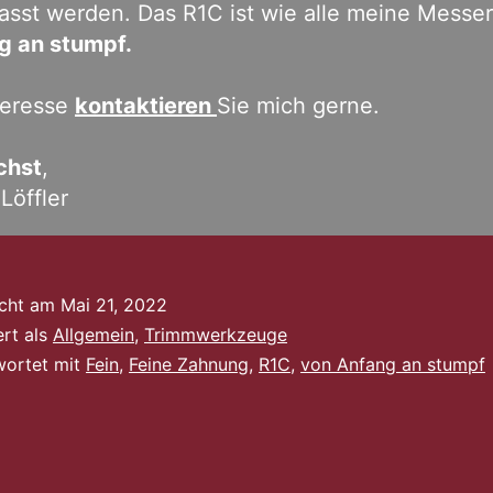
sst werden. Das R1C ist wie alle meine Messe
g an stumpf.
teresse
kontaktieren
Sie mich gerne.
chst
,
 Löffler
icht am
Mai 21, 2022
ert als
Allgemein
,
Trimmwerkzeuge
wortet mit
Fein
,
Feine Zahnung
,
R1C
,
von Anfang an stumpf