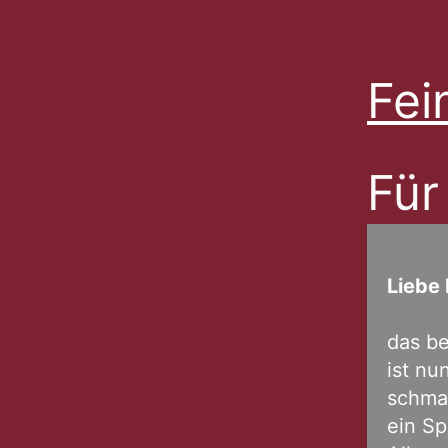
Fei
Für
Liebe
das be
ist nu
schmal
ein Sp